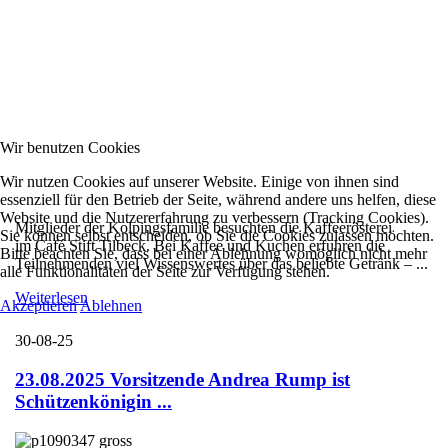
Wir benutzen Cookies
Wir nutzen Cookies auf unserer Website. Einige von ihnen sind
essenziell für den Betrieb der Seite, während andere uns helfen, diese
Website und die Nutzererfahrung zu verbessern (Tracking Cookies).
Mitglieder der Kolpingsfamilie besuchten die Kaffeerösterei
Sie können selbst entscheiden, ob Sie die Cookies zulassen möchten.
im Café Stift Tilbeck. Bei Kaffee und Kuchen erfuhren die
Bitte beachten Sie, dass bei einer Ablehnung womöglich nicht mehr
Teilnehmenden viel Wissenswertes über das beliebte Getränk – ...
alle Funktionalitäten der Seite zur Verfügung stehen.
Weiterlesen
Akzeptieren
Ablehnen
30-08-25
23.08.2025 Vorsitzende Andrea Rump ist
Schützenkönigin ...