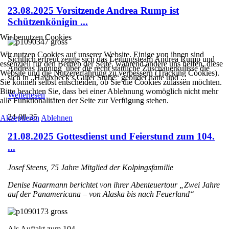
23.08.2025 Vorsitzende Andrea Rump ist
Schützenkönigin ...
Wir benutzen Cookies
Wir nutzen Cookies auf unserer Website. Einige von ihnen sind
Sichtlich erfreut zeigte sich das Leitungsteam Andrea Rump und
essenziell für den Betrieb der Seite, während andere uns helfen, diese
Andreas Janning über die recht stattliche Zuschauerkulisse die
Website und die Nutzererfahrung zu verbessern (Tracking Cookies).
sich in „Havixbeck’s Guter Stube“ gebildet hatte und ...
Sie können selbst entscheiden, ob Sie die Cookies zulassen möchten.
Bitte beachten Sie, dass bei einer Ablehnung womöglich nicht mehr
Weiterlesen
alle Funktionalitäten der Seite zur Verfügung stehen.
24-08-25
Akzeptieren
Ablehnen
21.08.2025 Gottesdienst und Feierstund zum 104.
...
Josef Steens, 75 Jahre Mitglied der Kolpingsfamilie
Denise Naarmann berichtet von ihrer Abenteuertour „Zwei Jahre
auf der Panamericana – von Alaska bis nach Feuerland“
Als Auftakt zum 104. ...