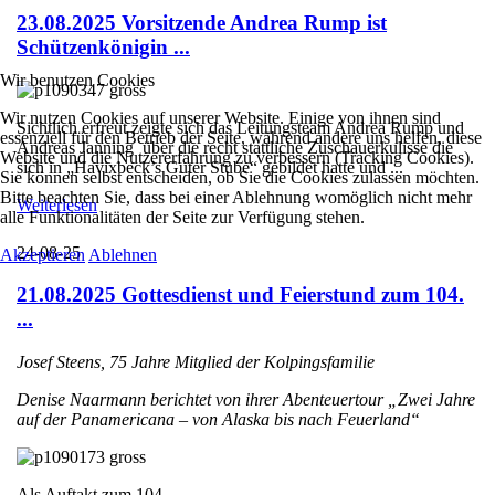
23.08.2025 Vorsitzende Andrea Rump ist
Schützenkönigin ...
Wir benutzen Cookies
Wir nutzen Cookies auf unserer Website. Einige von ihnen sind
Sichtlich erfreut zeigte sich das Leitungsteam Andrea Rump und
essenziell für den Betrieb der Seite, während andere uns helfen, diese
Andreas Janning über die recht stattliche Zuschauerkulisse die
Website und die Nutzererfahrung zu verbessern (Tracking Cookies).
sich in „Havixbeck’s Guter Stube“ gebildet hatte und ...
Sie können selbst entscheiden, ob Sie die Cookies zulassen möchten.
Bitte beachten Sie, dass bei einer Ablehnung womöglich nicht mehr
Weiterlesen
alle Funktionalitäten der Seite zur Verfügung stehen.
24-08-25
Akzeptieren
Ablehnen
21.08.2025 Gottesdienst und Feierstund zum 104.
...
Josef Steens, 75 Jahre Mitglied der Kolpingsfamilie
Denise Naarmann berichtet von ihrer Abenteuertour „Zwei Jahre
auf der Panamericana – von Alaska bis nach Feuerland“
Als Auftakt zum 104. ...