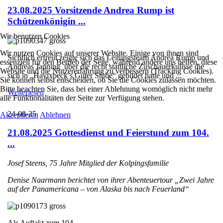
23.08.2025 Vorsitzende Andrea Rump ist
Schützenkönigin ...
Wir benutzen Cookies
Wir nutzen Cookies auf unserer Website. Einige von ihnen sind
Sichtlich erfreut zeigte sich das Leitungsteam Andrea Rump und
essenziell für den Betrieb der Seite, während andere uns helfen, diese
Andreas Janning über die recht stattliche Zuschauerkulisse die
Website und die Nutzererfahrung zu verbessern (Tracking Cookies).
sich in „Havixbeck’s Guter Stube“ gebildet hatte und ...
Sie können selbst entscheiden, ob Sie die Cookies zulassen möchten.
Bitte beachten Sie, dass bei einer Ablehnung womöglich nicht mehr
Weiterlesen
alle Funktionalitäten der Seite zur Verfügung stehen.
24-08-25
Akzeptieren
Ablehnen
21.08.2025 Gottesdienst und Feierstund zum 104.
...
Josef Steens, 75 Jahre Mitglied der Kolpingsfamilie
Denise Naarmann berichtet von ihrer Abenteuertour „Zwei Jahre
auf der Panamericana – von Alaska bis nach Feuerland“
Als Auftakt zum 104. ...