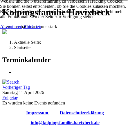
Website und die Nutzererfahrung zu verbessern (Tracking Cookies).
Sie können selbst entscheiden, ob Sie die Cookies zulassen möchten.
Kolpingsfamilie Havixbeck
Bitte beachten Sie, dass bei einer Ablehnung womöglich nicht mehr
alle Funktionalitäten der Seite zur Verfügung stehen.
Gemeinschaft macht uns stark
Akzeptieren
Ablehnen
Aktuelle Seite:
Startseite
Terminkalender
Vorheriger Tag
Samstag 11 April 2026
Folgetag
Es wurden keine Events gefunden
Impressum
Datenschutzerklärung
info@kolpingsfamilie-havixbeck.de