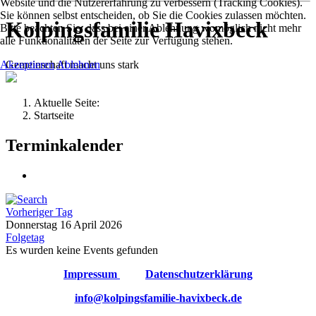
Website und die Nutzererfahrung zu verbessern (Tracking Cookies).
Sie können selbst entscheiden, ob Sie die Cookies zulassen möchten.
Kolpingsfamilie Havixbeck
Bitte beachten Sie, dass bei einer Ablehnung womöglich nicht mehr
alle Funktionalitäten der Seite zur Verfügung stehen.
Gemeinschaft macht uns stark
Akzeptieren
Ablehnen
Aktuelle Seite:
Startseite
Terminkalender
Vorheriger Tag
Donnerstag 16 April 2026
Folgetag
Es wurden keine Events gefunden
Impressum
Datenschutzerklärung
info@kolpingsfamilie-havixbeck.de