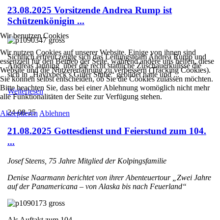
23.08.2025 Vorsitzende Andrea Rump ist
Schützenkönigin ...
Wir benutzen Cookies
Wir nutzen Cookies auf unserer Website. Einige von ihnen sind
Sichtlich erfreut zeigte sich das Leitungsteam Andrea Rump und
essenziell für den Betrieb der Seite, während andere uns helfen, diese
Andreas Janning über die recht stattliche Zuschauerkulisse die
Website und die Nutzererfahrung zu verbessern (Tracking Cookies).
sich in „Havixbeck’s Guter Stube“ gebildet hatte und ...
Sie können selbst entscheiden, ob Sie die Cookies zulassen möchten.
Bitte beachten Sie, dass bei einer Ablehnung womöglich nicht mehr
Weiterlesen
alle Funktionalitäten der Seite zur Verfügung stehen.
24-08-25
Akzeptieren
Ablehnen
21.08.2025 Gottesdienst und Feierstund zum 104.
...
Josef Steens, 75 Jahre Mitglied der Kolpingsfamilie
Denise Naarmann berichtet von ihrer Abenteuertour „Zwei Jahre
auf der Panamericana – von Alaska bis nach Feuerland“
Als Auftakt zum 104. ...