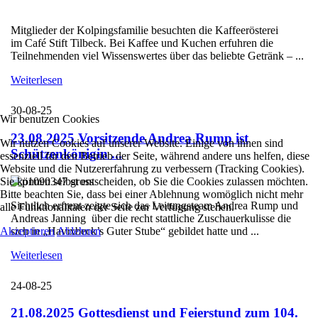
Mitglieder der Kolpingsfamilie besuchten die Kaffeerösterei
im Café Stift Tilbeck. Bei Kaffee und Kuchen erfuhren die
Teilnehmenden viel Wissenswertes über das beliebte Getränk – ...
Weiterlesen
30-08-25
Wir benutzen Cookies
23.08.2025 Vorsitzende Andrea Rump ist
Wir nutzen Cookies auf unserer Website. Einige von ihnen sind
Schützenkönigin ...
essenziell für den Betrieb der Seite, während andere uns helfen, diese
Website und die Nutzererfahrung zu verbessern (Tracking Cookies).
Sie können selbst entscheiden, ob Sie die Cookies zulassen möchten.
Bitte beachten Sie, dass bei einer Ablehnung womöglich nicht mehr
Sichtlich erfreut zeigte sich das Leitungsteam Andrea Rump und
alle Funktionalitäten der Seite zur Verfügung stehen.
Andreas Janning über die recht stattliche Zuschauerkulisse die
Akzeptieren
Ablehnen
sich in „Havixbeck’s Guter Stube“ gebildet hatte und ...
Weiterlesen
24-08-25
21.08.2025 Gottesdienst und Feierstund zum 104.