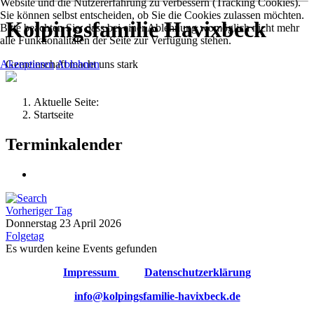
Website und die Nutzererfahrung zu verbessern (Tracking Cookies).
Sie können selbst entscheiden, ob Sie die Cookies zulassen möchten.
Kolpingsfamilie Havixbeck
Bitte beachten Sie, dass bei einer Ablehnung womöglich nicht mehr
alle Funktionalitäten der Seite zur Verfügung stehen.
Gemeinschaft macht uns stark
Akzeptieren
Ablehnen
Aktuelle Seite:
Startseite
Terminkalender
Vorheriger Tag
Donnerstag 23 April 2026
Folgetag
Es wurden keine Events gefunden
Impressum
Datenschutzerklärung
info@kolpingsfamilie-havixbeck.de