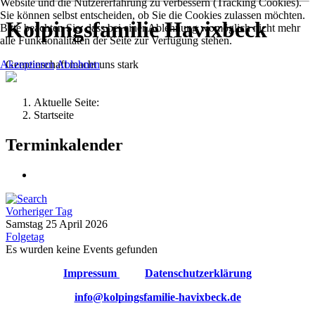
Website und die Nutzererfahrung zu verbessern (Tracking Cookies).
Sie können selbst entscheiden, ob Sie die Cookies zulassen möchten.
Kolpingsfamilie Havixbeck
Bitte beachten Sie, dass bei einer Ablehnung womöglich nicht mehr
alle Funktionalitäten der Seite zur Verfügung stehen.
Gemeinschaft macht uns stark
Akzeptieren
Ablehnen
Aktuelle Seite:
Startseite
Terminkalender
Vorheriger Tag
Samstag 25 April 2026
Folgetag
Es wurden keine Events gefunden
Impressum
Datenschutzerklärung
info@kolpingsfamilie-havixbeck.de