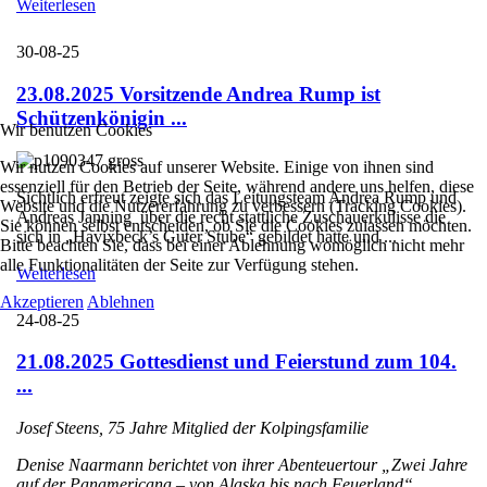
Weiterlesen
30-08-25
23.08.2025 Vorsitzende Andrea Rump ist
Schützenkönigin ...
Wir benutzen Cookies
Wir nutzen Cookies auf unserer Website. Einige von ihnen sind
essenziell für den Betrieb der Seite, während andere uns helfen, diese
Sichtlich erfreut zeigte sich das Leitungsteam Andrea Rump und
Website und die Nutzererfahrung zu verbessern (Tracking Cookies).
Andreas Janning über die recht stattliche Zuschauerkulisse die
Sie können selbst entscheiden, ob Sie die Cookies zulassen möchten.
sich in „Havixbeck’s Guter Stube“ gebildet hatte und ...
Bitte beachten Sie, dass bei einer Ablehnung womöglich nicht mehr
alle Funktionalitäten der Seite zur Verfügung stehen.
Weiterlesen
Akzeptieren
Ablehnen
24-08-25
21.08.2025 Gottesdienst und Feierstund zum 104.
...
Josef Steens, 75 Jahre Mitglied der Kolpingsfamilie
Denise Naarmann berichtet von ihrer Abenteuertour „Zwei Jahre
auf der Panamericana – von Alaska bis nach Feuerland“