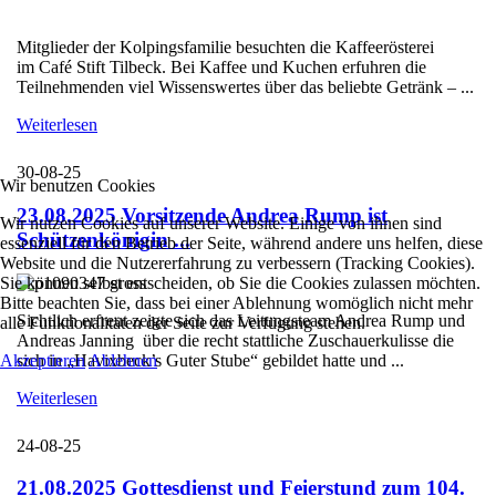
Mitglieder der Kolpingsfamilie besuchten die Kaffeerösterei
im Café Stift Tilbeck. Bei Kaffee und Kuchen erfuhren die
Teilnehmenden viel Wissenswertes über das beliebte Getränk – ...
Weiterlesen
30-08-25
Wir benutzen Cookies
23.08.2025 Vorsitzende Andrea Rump ist
Wir nutzen Cookies auf unserer Website. Einige von ihnen sind
Schützenkönigin ...
essenziell für den Betrieb der Seite, während andere uns helfen, diese
Website und die Nutzererfahrung zu verbessern (Tracking Cookies).
Sie können selbst entscheiden, ob Sie die Cookies zulassen möchten.
Bitte beachten Sie, dass bei einer Ablehnung womöglich nicht mehr
Sichtlich erfreut zeigte sich das Leitungsteam Andrea Rump und
alle Funktionalitäten der Seite zur Verfügung stehen.
Andreas Janning über die recht stattliche Zuschauerkulisse die
Akzeptieren
Ablehnen
sich in „Havixbeck’s Guter Stube“ gebildet hatte und ...
Weiterlesen
24-08-25
21.08.2025 Gottesdienst und Feierstund zum 104.