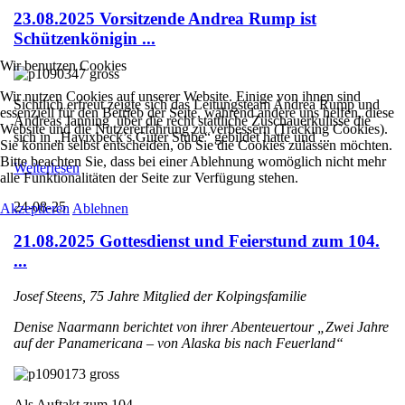
23.08.2025 Vorsitzende Andrea Rump ist
Schützenkönigin ...
Wir benutzen Cookies
Wir nutzen Cookies auf unserer Website. Einige von ihnen sind
Sichtlich erfreut zeigte sich das Leitungsteam Andrea Rump und
essenziell für den Betrieb der Seite, während andere uns helfen, diese
Andreas Janning über die recht stattliche Zuschauerkulisse die
Website und die Nutzererfahrung zu verbessern (Tracking Cookies).
sich in „Havixbeck’s Guter Stube“ gebildet hatte und ...
Sie können selbst entscheiden, ob Sie die Cookies zulassen möchten.
Bitte beachten Sie, dass bei einer Ablehnung womöglich nicht mehr
Weiterlesen
alle Funktionalitäten der Seite zur Verfügung stehen.
24-08-25
Akzeptieren
Ablehnen
21.08.2025 Gottesdienst und Feierstund zum 104.
...
Josef Steens, 75 Jahre Mitglied der Kolpingsfamilie
Denise Naarmann berichtet von ihrer Abenteuertour „Zwei Jahre
auf der Panamericana – von Alaska bis nach Feuerland“
Als Auftakt zum 104. ...