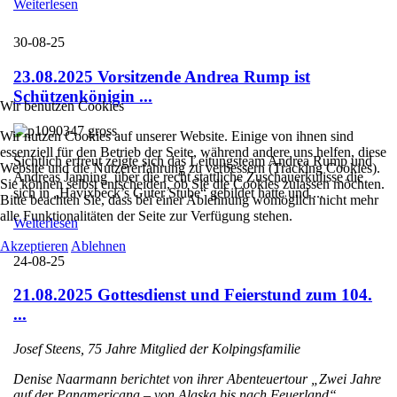
Weiterlesen
30-08-25
23.08.2025 Vorsitzende Andrea Rump ist
Schützenkönigin ...
Wir benutzen Cookies
Wir nutzen Cookies auf unserer Website. Einige von ihnen sind
essenziell für den Betrieb der Seite, während andere uns helfen, diese
Sichtlich erfreut zeigte sich das Leitungsteam Andrea Rump und
Website und die Nutzererfahrung zu verbessern (Tracking Cookies).
Andreas Janning über die recht stattliche Zuschauerkulisse die
Sie können selbst entscheiden, ob Sie die Cookies zulassen möchten.
sich in „Havixbeck’s Guter Stube“ gebildet hatte und ...
Bitte beachten Sie, dass bei einer Ablehnung womöglich nicht mehr
alle Funktionalitäten der Seite zur Verfügung stehen.
Weiterlesen
Akzeptieren
Ablehnen
24-08-25
21.08.2025 Gottesdienst und Feierstund zum 104.
...
Josef Steens, 75 Jahre Mitglied der Kolpingsfamilie
Denise Naarmann berichtet von ihrer Abenteuertour „Zwei Jahre
auf der Panamericana – von Alaska bis nach Feuerland“