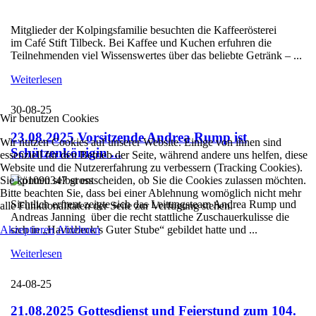
Mitglieder der Kolpingsfamilie besuchten die Kaffeerösterei
im Café Stift Tilbeck. Bei Kaffee und Kuchen erfuhren die
Teilnehmenden viel Wissenswertes über das beliebte Getränk – ...
Weiterlesen
30-08-25
Wir benutzen Cookies
23.08.2025 Vorsitzende Andrea Rump ist
Wir nutzen Cookies auf unserer Website. Einige von ihnen sind
Schützenkönigin ...
essenziell für den Betrieb der Seite, während andere uns helfen, diese
Website und die Nutzererfahrung zu verbessern (Tracking Cookies).
Sie können selbst entscheiden, ob Sie die Cookies zulassen möchten.
Bitte beachten Sie, dass bei einer Ablehnung womöglich nicht mehr
Sichtlich erfreut zeigte sich das Leitungsteam Andrea Rump und
alle Funktionalitäten der Seite zur Verfügung stehen.
Andreas Janning über die recht stattliche Zuschauerkulisse die
Akzeptieren
Ablehnen
sich in „Havixbeck’s Guter Stube“ gebildet hatte und ...
Weiterlesen
24-08-25
21.08.2025 Gottesdienst und Feierstund zum 104.