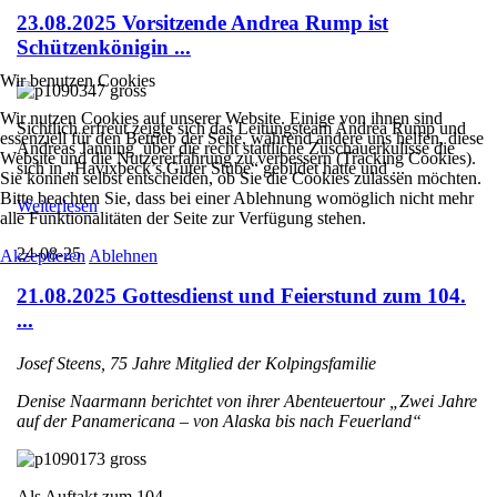
23.08.2025 Vorsitzende Andrea Rump ist
Schützenkönigin ...
Wir benutzen Cookies
Wir nutzen Cookies auf unserer Website. Einige von ihnen sind
Sichtlich erfreut zeigte sich das Leitungsteam Andrea Rump und
essenziell für den Betrieb der Seite, während andere uns helfen, diese
Andreas Janning über die recht stattliche Zuschauerkulisse die
Website und die Nutzererfahrung zu verbessern (Tracking Cookies).
sich in „Havixbeck’s Guter Stube“ gebildet hatte und ...
Sie können selbst entscheiden, ob Sie die Cookies zulassen möchten.
Bitte beachten Sie, dass bei einer Ablehnung womöglich nicht mehr
Weiterlesen
alle Funktionalitäten der Seite zur Verfügung stehen.
24-08-25
Akzeptieren
Ablehnen
21.08.2025 Gottesdienst und Feierstund zum 104.
...
Josef Steens, 75 Jahre Mitglied der Kolpingsfamilie
Denise Naarmann berichtet von ihrer Abenteuertour „Zwei Jahre
auf der Panamericana – von Alaska bis nach Feuerland“
Als Auftakt zum 104. ...