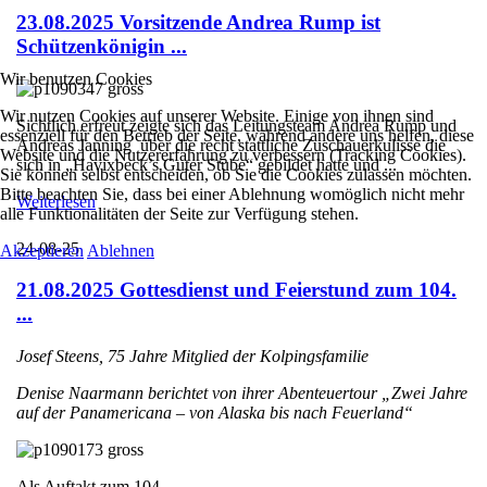
23.08.2025 Vorsitzende Andrea Rump ist
Schützenkönigin ...
Wir benutzen Cookies
Wir nutzen Cookies auf unserer Website. Einige von ihnen sind
Sichtlich erfreut zeigte sich das Leitungsteam Andrea Rump und
essenziell für den Betrieb der Seite, während andere uns helfen, diese
Andreas Janning über die recht stattliche Zuschauerkulisse die
Website und die Nutzererfahrung zu verbessern (Tracking Cookies).
sich in „Havixbeck’s Guter Stube“ gebildet hatte und ...
Sie können selbst entscheiden, ob Sie die Cookies zulassen möchten.
Bitte beachten Sie, dass bei einer Ablehnung womöglich nicht mehr
Weiterlesen
alle Funktionalitäten der Seite zur Verfügung stehen.
24-08-25
Akzeptieren
Ablehnen
21.08.2025 Gottesdienst und Feierstund zum 104.
...
Josef Steens, 75 Jahre Mitglied der Kolpingsfamilie
Denise Naarmann berichtet von ihrer Abenteuertour „Zwei Jahre
auf der Panamericana – von Alaska bis nach Feuerland“
Als Auftakt zum 104. ...