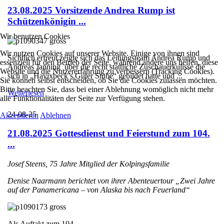
23.08.2025 Vorsitzende Andrea Rump ist
Schützenkönigin ...
Wir benutzen Cookies
Wir nutzen Cookies auf unserer Website. Einige von ihnen sind
Sichtlich erfreut zeigte sich das Leitungsteam Andrea Rump und
essenziell für den Betrieb der Seite, während andere uns helfen, diese
Andreas Janning über die recht stattliche Zuschauerkulisse die
Website und die Nutzererfahrung zu verbessern (Tracking Cookies).
sich in „Havixbeck’s Guter Stube“ gebildet hatte und ...
Sie können selbst entscheiden, ob Sie die Cookies zulassen möchten.
Bitte beachten Sie, dass bei einer Ablehnung womöglich nicht mehr
Weiterlesen
alle Funktionalitäten der Seite zur Verfügung stehen.
24-08-25
Akzeptieren
Ablehnen
21.08.2025 Gottesdienst und Feierstund zum 104.
...
Josef Steens, 75 Jahre Mitglied der Kolpingsfamilie
Denise Naarmann berichtet von ihrer Abenteuertour „Zwei Jahre
auf der Panamericana – von Alaska bis nach Feuerland“
Als Auftakt zum 104. ...