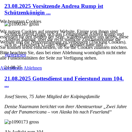
23.08.2025 Vorsitzende Andrea Rump ist
Schützenkönigin ...
Wir benutzen Cookies
Wir nutzen Cookies auf unserer Website. Einige von ihnen sind
Sichtlich erfreut zeigte sich das Leitungsteam Andrea Rump und
essenziell für den Betrieb der Seite, während andere uns helfen, diese
Andreas Janning über die recht stattliche Zuschauerkulisse die
Website und die Nutzererfahrung zu verbessern (Tracking Cookies).
sich in „Havixbeck’s Guter Stube“ gebildet hatte und ...
Sie können selbst entscheiden, ob Sie die Cookies zulassen möchten.
Bitte beachten Sie, dass bei einer Ablehnung womöglich nicht mehr
Weiterlesen
alle Funktionalitäten der Seite zur Verfügung stehen.
24-08-25
Akzeptieren
Ablehnen
21.08.2025 Gottesdienst und Feierstund zum 104.
...
Josef Steens, 75 Jahre Mitglied der Kolpingsfamilie
Denise Naarmann berichtet von ihrer Abenteuertour „Zwei Jahre
auf der Panamericana – von Alaska bis nach Feuerland“
Als Auftakt zum 104. ...