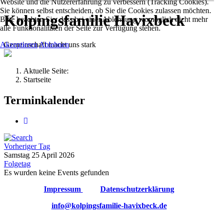
Website und die Nutzererfahrung zu verbessern (Tracking Cookies).
Sie können selbst entscheiden, ob Sie die Cookies zulassen möchten.
Kolpingsfamilie Havixbeck
Bitte beachten Sie, dass bei einer Ablehnung womöglich nicht mehr
alle Funktionalitäten der Seite zur Verfügung stehen.
Gemeinschaft macht uns stark
Akzeptieren
Ablehnen
Aktuelle Seite:
Startseite
Terminkalender
Vorheriger Tag
Samstag 25 April 2026
Folgetag
Es wurden keine Events gefunden
Impressum
Datenschutzerklärung
info@kolpingsfamilie-havixbeck.de