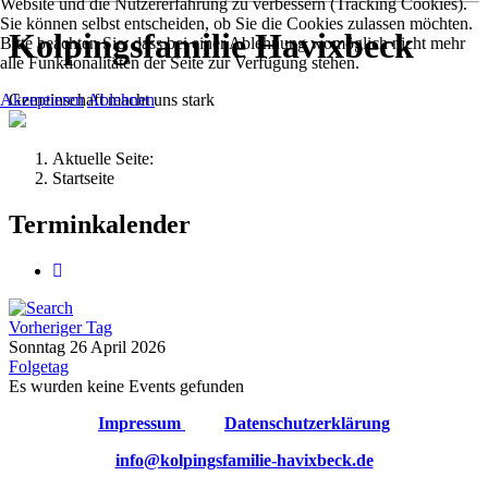
Website und die Nutzererfahrung zu verbessern (Tracking Cookies).
Sie können selbst entscheiden, ob Sie die Cookies zulassen möchten.
Kolpingsfamilie Havixbeck
Bitte beachten Sie, dass bei einer Ablehnung womöglich nicht mehr
alle Funktionalitäten der Seite zur Verfügung stehen.
Gemeinschaft macht uns stark
Akzeptieren
Ablehnen
Aktuelle Seite:
Startseite
Terminkalender
Vorheriger Tag
Sonntag 26 April 2026
Folgetag
Es wurden keine Events gefunden
Impressum
Datenschutzerklärung
info@kolpingsfamilie-havixbeck.de