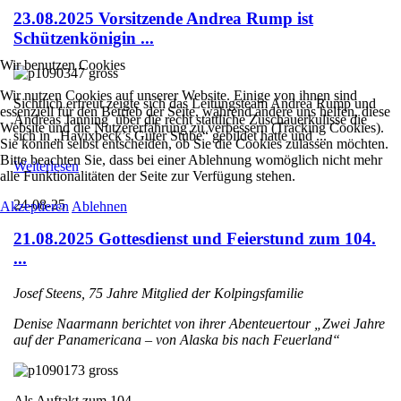
23.08.2025 Vorsitzende Andrea Rump ist
Schützenkönigin ...
Wir benutzen Cookies
Wir nutzen Cookies auf unserer Website. Einige von ihnen sind
Sichtlich erfreut zeigte sich das Leitungsteam Andrea Rump und
essenziell für den Betrieb der Seite, während andere uns helfen, diese
Andreas Janning über die recht stattliche Zuschauerkulisse die
Website und die Nutzererfahrung zu verbessern (Tracking Cookies).
sich in „Havixbeck’s Guter Stube“ gebildet hatte und ...
Sie können selbst entscheiden, ob Sie die Cookies zulassen möchten.
Bitte beachten Sie, dass bei einer Ablehnung womöglich nicht mehr
Weiterlesen
alle Funktionalitäten der Seite zur Verfügung stehen.
24-08-25
Akzeptieren
Ablehnen
21.08.2025 Gottesdienst und Feierstund zum 104.
...
Josef Steens, 75 Jahre Mitglied der Kolpingsfamilie
Denise Naarmann berichtet von ihrer Abenteuertour „Zwei Jahre
auf der Panamericana – von Alaska bis nach Feuerland“
Als Auftakt zum 104. ...