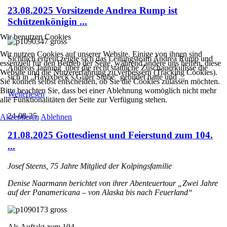
23.08.2025 Vorsitzende Andrea Rump ist
Schützenkönigin ...
Wir benutzen Cookies
Wir nutzen Cookies auf unserer Website. Einige von ihnen sind
Sichtlich erfreut zeigte sich das Leitungsteam Andrea Rump und
essenziell für den Betrieb der Seite, während andere uns helfen, diese
Andreas Janning über die recht stattliche Zuschauerkulisse die
Website und die Nutzererfahrung zu verbessern (Tracking Cookies).
sich in „Havixbeck’s Guter Stube“ gebildet hatte und ...
Sie können selbst entscheiden, ob Sie die Cookies zulassen möchten.
Bitte beachten Sie, dass bei einer Ablehnung womöglich nicht mehr
Weiterlesen
alle Funktionalitäten der Seite zur Verfügung stehen.
24-08-25
Akzeptieren
Ablehnen
21.08.2025 Gottesdienst und Feierstund zum 104.
...
Josef Steens, 75 Jahre Mitglied der Kolpingsfamilie
Denise Naarmann berichtet von ihrer Abenteuertour „Zwei Jahre
auf der Panamericana – von Alaska bis nach Feuerland“
Als Auftakt zum 104. ...