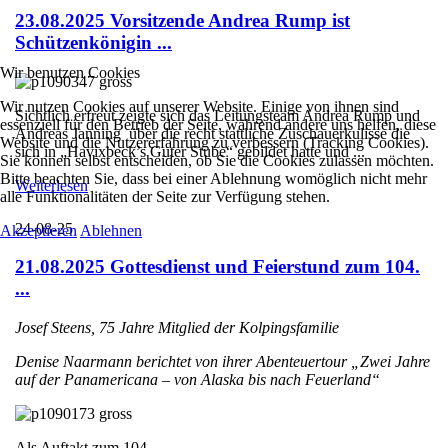
23.08.2025 Vorsitzende Andrea Rump ist
Schützenkönigin ...
Wir benutzen Cookies
Wir nutzen Cookies auf unserer Website. Einige von ihnen sind
Sichtlich erfreut zeigte sich das Leitungsteam Andrea Rump und
essenziell für den Betrieb der Seite, während andere uns helfen, diese
Andreas Janning über die recht stattliche Zuschauerkulisse die
Website und die Nutzererfahrung zu verbessern (Tracking Cookies).
sich in „Havixbeck’s Guter Stube“ gebildet hatte und ...
Sie können selbst entscheiden, ob Sie die Cookies zulassen möchten.
Bitte beachten Sie, dass bei einer Ablehnung womöglich nicht mehr
Weiterlesen
alle Funktionalitäten der Seite zur Verfügung stehen.
24-08-25
Akzeptieren
Ablehnen
21.08.2025 Gottesdienst und Feierstund zum 104.
...
Josef Steens, 75 Jahre Mitglied der Kolpingsfamilie
Denise Naarmann berichtet von ihrer Abenteuertour „Zwei Jahre
auf der Panamericana – von Alaska bis nach Feuerland“
Als Auftakt zum 104. ...