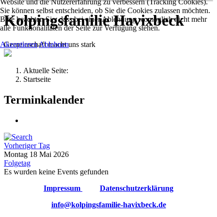
Website und die Nutzererfahrung zu verbessern (Tracking Cookies).
Sie können selbst entscheiden, ob Sie die Cookies zulassen möchten.
Kolpingsfamilie Havixbeck
Bitte beachten Sie, dass bei einer Ablehnung womöglich nicht mehr
alle Funktionalitäten der Seite zur Verfügung stehen.
Gemeinschaft macht uns stark
Akzeptieren
Ablehnen
Aktuelle Seite:
Startseite
Terminkalender
Vorheriger Tag
Montag 18 Mai 2026
Folgetag
Es wurden keine Events gefunden
Impressum
Datenschutzerklärung
info@kolpingsfamilie-havixbeck.de