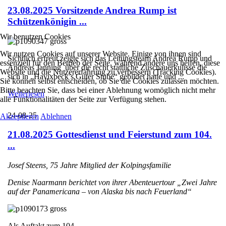
23.08.2025 Vorsitzende Andrea Rump ist
Schützenkönigin ...
Wir benutzen Cookies
Wir nutzen Cookies auf unserer Website. Einige von ihnen sind
Sichtlich erfreut zeigte sich das Leitungsteam Andrea Rump und
essenziell für den Betrieb der Seite, während andere uns helfen, diese
Andreas Janning über die recht stattliche Zuschauerkulisse die
Website und die Nutzererfahrung zu verbessern (Tracking Cookies).
sich in „Havixbeck’s Guter Stube“ gebildet hatte und ...
Sie können selbst entscheiden, ob Sie die Cookies zulassen möchten.
Bitte beachten Sie, dass bei einer Ablehnung womöglich nicht mehr
Weiterlesen
alle Funktionalitäten der Seite zur Verfügung stehen.
24-08-25
Akzeptieren
Ablehnen
21.08.2025 Gottesdienst und Feierstund zum 104.
...
Josef Steens, 75 Jahre Mitglied der Kolpingsfamilie
Denise Naarmann berichtet von ihrer Abenteuertour „Zwei Jahre
auf der Panamericana – von Alaska bis nach Feuerland“
Als Auftakt zum 104. ...