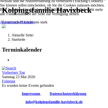
Website und die Nutzererfahrung zu verbessern (Tracking Cookies).
Sie können selbst entscheiden, ob Sie die Cookies zulassen möchten.
Kolpingsfamilie Havixbeck
Bitte beachten Sie, dass bei einer Ablehnung womöglich nicht mehr
alle Funktionalitäten der Seite zur Verfügung stehen.
Gemeinschaft macht uns stark
Akzeptieren
Ablehnen
Aktuelle Seite:
Startseite
Terminkalender
Vorheriger Tag
Samstag 23 Mai 2026
Folgetag
Es wurden keine Events gefunden
Impressum
Datenschutzerklärung
info@kolpingsfamilie-havixbeck.de