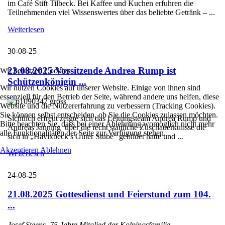
im Café Stift Tilbeck. Bei Kaffee und Kuchen erfuhren die
Teilnehmenden viel Wissenswertes über das beliebte Getränk – ...
Weiterlesen
30-08-25
23.08.2025 Vorsitzende Andrea Rump ist
Wir benutzen Cookies
Schützenkönigin ...
Wir nutzen Cookies auf unserer Website. Einige von ihnen sind
essenziell für den Betrieb der Seite, während andere uns helfen, diese
Website und die Nutzererfahrung zu verbessern (Tracking Cookies).
Sie können selbst entscheiden, ob Sie die Cookies zulassen möchten.
Sichtlich erfreut zeigte sich das Leitungsteam Andrea Rump und
Bitte beachten Sie, dass bei einer Ablehnung womöglich nicht mehr
Andreas Janning über die recht stattliche Zuschauerkulisse die
alle Funktionalitäten der Seite zur Verfügung stehen.
sich in „Havixbeck’s Guter Stube“ gebildet hatte und ...
Akzeptieren
Ablehnen
Weiterlesen
24-08-25
21.08.2025 Gottesdienst und Feierstund zum 104.
...
Josef Steens, 75 Jahre Mitglied der Kolpingsfamilie