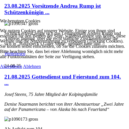
23.08.2025 Vorsitzende Andrea Rump ist
Schützenkönigin ...
Wir benutzen Cookies
Wir nutzen Cookies auf unserer Website. Einige von ihnen sind
Sichtlich erfreut zeigte sich das Leitungsteam Andrea Rump und
essenziell für den Betrieb der Seite, während andere uns helfen, diese
Andreas Janning über die recht stattliche Zuschauerkulisse die
Website und die Nutzererfahrung zu verbessern (Tracking Cookies).
sich in „Havixbeck’s Guter Stube“ gebildet hatte und ...
Sie können selbst entscheiden, ob Sie die Cookies zulassen möchten.
Bitte beachten Sie, dass bei einer Ablehnung womöglich nicht mehr
Weiterlesen
alle Funktionalitäten der Seite zur Verfügung stehen.
24-08-25
Akzeptieren
Ablehnen
21.08.2025 Gottesdienst und Feierstund zum 104.
...
Josef Steens, 75 Jahre Mitglied der Kolpingsfamilie
Denise Naarmann berichtet von ihrer Abenteuertour „Zwei Jahre
auf der Panamericana – von Alaska bis nach Feuerland“
Als Auftakt zum 104. ...