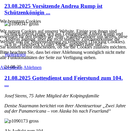
23.08.2025 Vorsitzende Andrea Rump ist
Schützenkönigin ...
Wir benutzen Cookies
Wir nutzen Cookies auf unserer Website. Einige von ihnen sind
Sichtlich erfreut zeigte sich das Leitungsteam Andrea Rump und
essenziell für den Betrieb der Seite, während andere uns helfen, diese
Andreas Janning über die recht stattliche Zuschauerkulisse die
Website und die Nutzererfahrung zu verbessern (Tracking Cookies).
sich in „Havixbeck’s Guter Stube“ gebildet hatte und ...
Sie können selbst entscheiden, ob Sie die Cookies zulassen möchten.
Bitte beachten Sie, dass bei einer Ablehnung womöglich nicht mehr
Weiterlesen
alle Funktionalitäten der Seite zur Verfügung stehen.
24-08-25
Akzeptieren
Ablehnen
21.08.2025 Gottesdienst und Feierstund zum 104.
...
Josef Steens, 75 Jahre Mitglied der Kolpingsfamilie
Denise Naarmann berichtet von ihrer Abenteuertour „Zwei Jahre
auf der Panamericana – von Alaska bis nach Feuerland“
Als Auftakt zum 104. ...