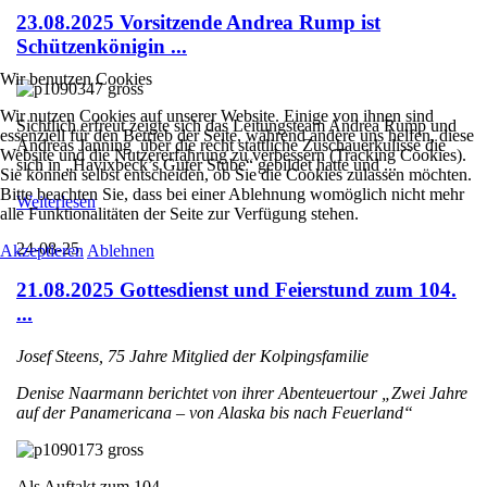
23.08.2025 Vorsitzende Andrea Rump ist
Schützenkönigin ...
Wir benutzen Cookies
Wir nutzen Cookies auf unserer Website. Einige von ihnen sind
Sichtlich erfreut zeigte sich das Leitungsteam Andrea Rump und
essenziell für den Betrieb der Seite, während andere uns helfen, diese
Andreas Janning über die recht stattliche Zuschauerkulisse die
Website und die Nutzererfahrung zu verbessern (Tracking Cookies).
sich in „Havixbeck’s Guter Stube“ gebildet hatte und ...
Sie können selbst entscheiden, ob Sie die Cookies zulassen möchten.
Bitte beachten Sie, dass bei einer Ablehnung womöglich nicht mehr
Weiterlesen
alle Funktionalitäten der Seite zur Verfügung stehen.
24-08-25
Akzeptieren
Ablehnen
21.08.2025 Gottesdienst und Feierstund zum 104.
...
Josef Steens, 75 Jahre Mitglied der Kolpingsfamilie
Denise Naarmann berichtet von ihrer Abenteuertour „Zwei Jahre
auf der Panamericana – von Alaska bis nach Feuerland“
Als Auftakt zum 104. ...