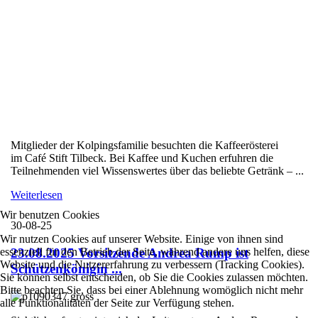
Mitglieder der Kolpingsfamilie besuchten die Kaffeerösterei
im Café Stift Tilbeck. Bei Kaffee und Kuchen erfuhren die
Teilnehmenden viel Wissenswertes über das beliebte Getränk – ...
Weiterlesen
Wir benutzen Cookies
30-08-25
Wir nutzen Cookies auf unserer Website. Einige von ihnen sind
essenziell für den Betrieb der Seite, während andere uns helfen, diese
23.08.2025 Vorsitzende Andrea Rump ist
Website und die Nutzererfahrung zu verbessern (Tracking Cookies).
Schützenkönigin ...
Sie können selbst entscheiden, ob Sie die Cookies zulassen möchten.
Bitte beachten Sie, dass bei einer Ablehnung womöglich nicht mehr
alle Funktionalitäten der Seite zur Verfügung stehen.