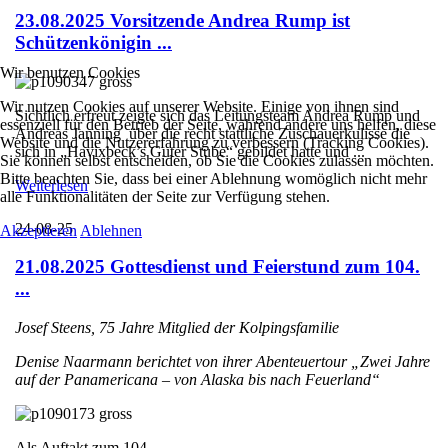
23.08.2025 Vorsitzende Andrea Rump ist
Schützenkönigin ...
Wir benutzen Cookies
Wir nutzen Cookies auf unserer Website. Einige von ihnen sind
Sichtlich erfreut zeigte sich das Leitungsteam Andrea Rump und
essenziell für den Betrieb der Seite, während andere uns helfen, diese
Andreas Janning über die recht stattliche Zuschauerkulisse die
Website und die Nutzererfahrung zu verbessern (Tracking Cookies).
sich in „Havixbeck’s Guter Stube“ gebildet hatte und ...
Sie können selbst entscheiden, ob Sie die Cookies zulassen möchten.
Bitte beachten Sie, dass bei einer Ablehnung womöglich nicht mehr
Weiterlesen
alle Funktionalitäten der Seite zur Verfügung stehen.
24-08-25
Akzeptieren
Ablehnen
21.08.2025 Gottesdienst und Feierstund zum 104.
...
Josef Steens, 75 Jahre Mitglied der Kolpingsfamilie
Denise Naarmann berichtet von ihrer Abenteuertour „Zwei Jahre
auf der Panamericana – von Alaska bis nach Feuerland“
Als Auftakt zum 104. ...