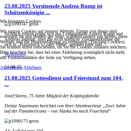
23.08.2025 Vorsitzende Andrea Rump ist
Schützenkönigin ...
Wir benutzen Cookies
Wir nutzen Cookies auf unserer Website. Einige von ihnen sind
Sichtlich erfreut zeigte sich das Leitungsteam Andrea Rump und
essenziell für den Betrieb der Seite, während andere uns helfen, diese
Andreas Janning über die recht stattliche Zuschauerkulisse die
Website und die Nutzererfahrung zu verbessern (Tracking Cookies).
sich in „Havixbeck’s Guter Stube“ gebildet hatte und ...
Sie können selbst entscheiden, ob Sie die Cookies zulassen möchten.
Bitte beachten Sie, dass bei einer Ablehnung womöglich nicht mehr
Weiterlesen
alle Funktionalitäten der Seite zur Verfügung stehen.
24-08-25
Akzeptieren
Ablehnen
21.08.2025 Gottesdienst und Feierstund zum 104.
...
Josef Steens, 75 Jahre Mitglied der Kolpingsfamilie
Denise Naarmann berichtet von ihrer Abenteuertour „Zwei Jahre
auf der Panamericana – von Alaska bis nach Feuerland“
Als Auftakt zum 104. ...