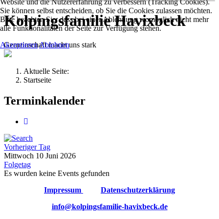
Website und die Nutzererfahrung zu verbessern (Tracking Cookies).
Sie können selbst entscheiden, ob Sie die Cookies zulassen möchten.
Kolpingsfamilie Havixbeck
Bitte beachten Sie, dass bei einer Ablehnung womöglich nicht mehr
alle Funktionalitäten der Seite zur Verfügung stehen.
Gemeinschaft macht uns stark
Akzeptieren
Ablehnen
Aktuelle Seite:
Startseite
Terminkalender
Vorheriger Tag
Mittwoch 10 Juni 2026
Folgetag
Es wurden keine Events gefunden
Impressum
Datenschutzerklärung
info@kolpingsfamilie-havixbeck.de