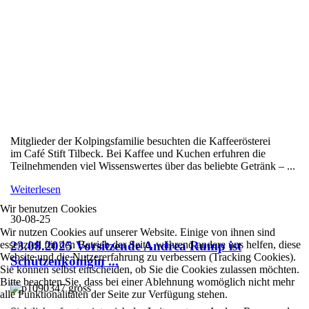
Mitglieder der Kolpingsfamilie besuchten die Kaffeerösterei
im Café Stift Tilbeck. Bei Kaffee und Kuchen erfuhren die
Teilnehmenden viel Wissenswertes über das beliebte Getränk – ...
Weiterlesen
Wir benutzen Cookies
30-08-25
Wir nutzen Cookies auf unserer Website. Einige von ihnen sind
essenziell für den Betrieb der Seite, während andere uns helfen, diese
23.08.2025 Vorsitzende Andrea Rump ist
Website und die Nutzererfahrung zu verbessern (Tracking Cookies).
Schützenkönigin ...
Sie können selbst entscheiden, ob Sie die Cookies zulassen möchten.
Bitte beachten Sie, dass bei einer Ablehnung womöglich nicht mehr
alle Funktionalitäten der Seite zur Verfügung stehen.