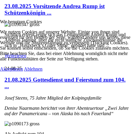
23.08.2025 Vorsitzende Andrea Rump ist
Schützenkönigin ...
Wir benutzen Cookies
Wir nutzen Cookies auf unserer Website. Einige von ihnen sind
Sichtlich erfreut zeigte sich das Leitungsteam Andrea Rump und
essenziell für den Betrieb der Seite, während andere uns helfen, diese
Andreas Janning über die recht stattliche Zuschauerkulisse die
Website und die Nutzererfahrung zu verbessern (Tracking Cookies).
sich in „Havixbeck’s Guter Stube“ gebildet hatte und ...
Sie können selbst entscheiden, ob Sie die Cookies zulassen möchten.
Bitte beachten Sie, dass bei einer Ablehnung womöglich nicht mehr
Weiterlesen
alle Funktionalitäten der Seite zur Verfügung stehen.
24-08-25
Akzeptieren
Ablehnen
21.08.2025 Gottesdienst und Feierstund zum 104.
...
Josef Steens, 75 Jahre Mitglied der Kolpingsfamilie
Denise Naarmann berichtet von ihrer Abenteuertour „Zwei Jahre
auf der Panamericana – von Alaska bis nach Feuerland“
Als Auftakt zum 104. ...