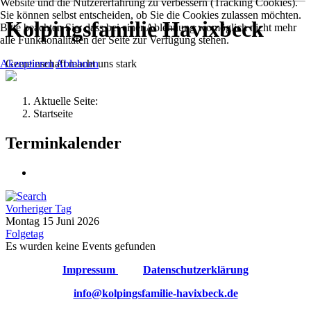
Website und die Nutzererfahrung zu verbessern (Tracking Cookies).
Sie können selbst entscheiden, ob Sie die Cookies zulassen möchten.
Kolpingsfamilie Havixbeck
Bitte beachten Sie, dass bei einer Ablehnung womöglich nicht mehr
alle Funktionalitäten der Seite zur Verfügung stehen.
Gemeinschaft macht uns stark
Akzeptieren
Ablehnen
Aktuelle Seite:
Startseite
Terminkalender
Vorheriger Tag
Montag 15 Juni 2026
Folgetag
Es wurden keine Events gefunden
Impressum
Datenschutzerklärung
info@kolpingsfamilie-havixbeck.de