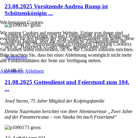
23.08.2025 Vorsitzende Andrea Rump ist
Schützenkönigin ...
Wir benutzen Cookies
Wir nutzen Cookies auf unserer Website. Einige von ihnen sind
Sichtlich erfreut zeigte sich das Leitungsteam Andrea Rump und
essenziell für den Betrieb der Seite, während andere uns helfen, diese
Andreas Janning über die recht stattliche Zuschauerkulisse die
Website und die Nutzererfahrung zu verbessern (Tracking Cookies).
sich in „Havixbeck’s Guter Stube“ gebildet hatte und ...
Sie können selbst entscheiden, ob Sie die Cookies zulassen möchten.
Bitte beachten Sie, dass bei einer Ablehnung womöglich nicht mehr
Weiterlesen
alle Funktionalitäten der Seite zur Verfügung stehen.
24-08-25
Akzeptieren
Ablehnen
21.08.2025 Gottesdienst und Feierstund zum 104.
...
Josef Steens, 75 Jahre Mitglied der Kolpingsfamilie
Denise Naarmann berichtet von ihrer Abenteuertour „Zwei Jahre
auf der Panamericana – von Alaska bis nach Feuerland“
Als Auftakt zum 104. ...