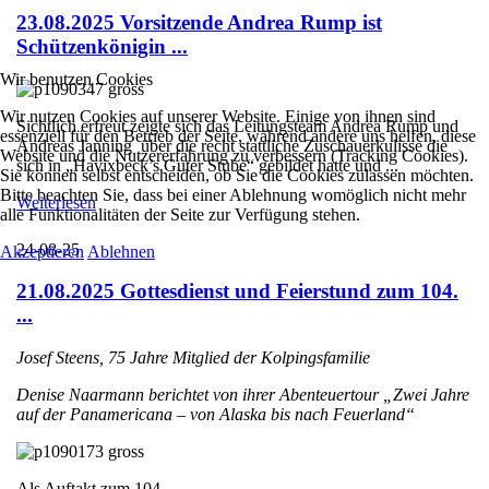
23.08.2025 Vorsitzende Andrea Rump ist
Schützenkönigin ...
Wir benutzen Cookies
Wir nutzen Cookies auf unserer Website. Einige von ihnen sind
Sichtlich erfreut zeigte sich das Leitungsteam Andrea Rump und
essenziell für den Betrieb der Seite, während andere uns helfen, diese
Andreas Janning über die recht stattliche Zuschauerkulisse die
Website und die Nutzererfahrung zu verbessern (Tracking Cookies).
sich in „Havixbeck’s Guter Stube“ gebildet hatte und ...
Sie können selbst entscheiden, ob Sie die Cookies zulassen möchten.
Bitte beachten Sie, dass bei einer Ablehnung womöglich nicht mehr
Weiterlesen
alle Funktionalitäten der Seite zur Verfügung stehen.
24-08-25
Akzeptieren
Ablehnen
21.08.2025 Gottesdienst und Feierstund zum 104.
...
Josef Steens, 75 Jahre Mitglied der Kolpingsfamilie
Denise Naarmann berichtet von ihrer Abenteuertour „Zwei Jahre
auf der Panamericana – von Alaska bis nach Feuerland“
Als Auftakt zum 104. ...