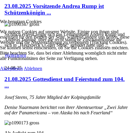
23.08.2025 Vorsitzende Andrea Rump ist
Schützenkönigin ...
Wir benutzen Cookies
Wir nutzen Cookies auf unserer Website. Einige von ihnen sind
Sichtlich erfreut zeigte sich das Leitungsteam Andrea Rump und
essenziell für den Betrieb der Seite, während andere uns helfen, diese
Andreas Janning über die recht stattliche Zuschauerkulisse die
Website und die Nutzererfahrung zu verbessern (Tracking Cookies).
sich in „Havixbeck’s Guter Stube“ gebildet hatte und ...
Sie können selbst entscheiden, ob Sie die Cookies zulassen möchten.
Bitte beachten Sie, dass bei einer Ablehnung womöglich nicht mehr
Weiterlesen
alle Funktionalitäten der Seite zur Verfügung stehen.
24-08-25
Akzeptieren
Ablehnen
21.08.2025 Gottesdienst und Feierstund zum 104.
...
Josef Steens, 75 Jahre Mitglied der Kolpingsfamilie
Denise Naarmann berichtet von ihrer Abenteuertour „Zwei Jahre
auf der Panamericana – von Alaska bis nach Feuerland“
Als Auftakt zum 104. ...