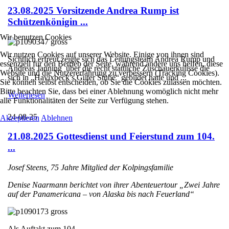
23.08.2025 Vorsitzende Andrea Rump ist
Schützenkönigin ...
Wir benutzen Cookies
Wir nutzen Cookies auf unserer Website. Einige von ihnen sind
Sichtlich erfreut zeigte sich das Leitungsteam Andrea Rump und
essenziell für den Betrieb der Seite, während andere uns helfen, diese
Andreas Janning über die recht stattliche Zuschauerkulisse die
Website und die Nutzererfahrung zu verbessern (Tracking Cookies).
sich in „Havixbeck’s Guter Stube“ gebildet hatte und ...
Sie können selbst entscheiden, ob Sie die Cookies zulassen möchten.
Bitte beachten Sie, dass bei einer Ablehnung womöglich nicht mehr
Weiterlesen
alle Funktionalitäten der Seite zur Verfügung stehen.
24-08-25
Akzeptieren
Ablehnen
21.08.2025 Gottesdienst und Feierstund zum 104.
...
Josef Steens, 75 Jahre Mitglied der Kolpingsfamilie
Denise Naarmann berichtet von ihrer Abenteuertour „Zwei Jahre
auf der Panamericana – von Alaska bis nach Feuerland“
Als Auftakt zum 104. ...