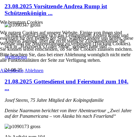
23.08.2025 Vorsitzende Andrea Rump ist
Schützenkönigin ...
Wir benutzen Cookies
Wir nutzen Cookies auf unserer Website. Einige von ihnen sind
Sichtlich erfreut zeigte sich das Leitungsteam Andrea Rump und
essenziell für den Betrieb der Seite, während andere uns helfen, diese
Andreas Janning über die recht stattliche Zuschauerkulisse die
Website und die Nutzererfahrung zu verbessern (Tracking Cookies).
sich in „Havixbeck’s Guter Stube“ gebildet hatte und ...
Sie können selbst entscheiden, ob Sie die Cookies zulassen möchten.
Bitte beachten Sie, dass bei einer Ablehnung womöglich nicht mehr
Weiterlesen
alle Funktionalitäten der Seite zur Verfügung stehen.
24-08-25
Akzeptieren
Ablehnen
21.08.2025 Gottesdienst und Feierstund zum 104.
...
Josef Steens, 75 Jahre Mitglied der Kolpingsfamilie
Denise Naarmann berichtet von ihrer Abenteuertour „Zwei Jahre
auf der Panamericana – von Alaska bis nach Feuerland“
Als Auftakt zum 104. ...