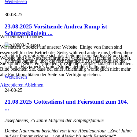
Weiterlesen
30-08-25
23.08.2025 Vorsitzende Andrea Rump ist
Schützenkönigin ...
Wir benutzen Cookies
Wir nutzen Cookies auf unserer Website. Einige von ihnen sind
essenziell für den Betrieb der Seite, während andere uns helfen, diese
Sichtlich erfreut zeigte sich das Leitungsteam Andrea Rump und
Website und die Nutzererfahrung zu verbessern (Tracking Cookies).
Andreas Janning über die recht stattliche Zuschauerkulisse die
Sie können selbst entscheiden, ob Sie die Cookies zulassen möchten.
sich in „Havixbeck’s Guter Stube“ gebildet hatte und ...
Bitte beachten Sie, dass bei einer Ablehnung womöglich nicht mehr
alle Funktionalitäten der Seite zur Verfügung stehen.
Weiterlesen
Akzeptieren
Ablehnen
24-08-25
21.08.2025 Gottesdienst und Feierstund zum 104.
...
Josef Steens, 75 Jahre Mitglied der Kolpingsfamilie
Denise Naarmann berichtet von ihrer Abenteuertour „Zwei Jahre
auf der Panamericana – von Alaska bis nach Feuerland“