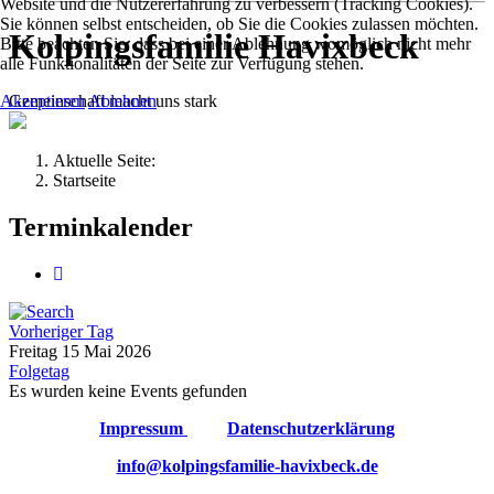
Website und die Nutzererfahrung zu verbessern (Tracking Cookies).
Sie können selbst entscheiden, ob Sie die Cookies zulassen möchten.
Kolpingsfamilie Havixbeck
Bitte beachten Sie, dass bei einer Ablehnung womöglich nicht mehr
alle Funktionalitäten der Seite zur Verfügung stehen.
Gemeinschaft macht uns stark
Akzeptieren
Ablehnen
Aktuelle Seite:
Startseite
Terminkalender
Vorheriger Tag
Freitag 15 Mai 2026
Folgetag
Es wurden keine Events gefunden
Impressum
Datenschutzerklärung
info@kolpingsfamilie-havixbeck.de