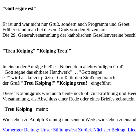
"Gott segne es!"
Er ist und war nicht nur Gruß, sondern auch Programm und Gebet.
Früher stand man bei diesem Gruß von den Sitzen auf.
Die 29. Generalversammlung der katholischen Gesellenvereine besch
"Treu Kolping" "Kolping Treu!"
In einem der Anträge hieß es: Neben dem altehrwürdigen Gruß
"Gott segne das ehrbare Handwerk" … "Gott segne
es!" wird als kurzer präziser Gruß für den Straßengebrauch
der Gruß
"Treu Kolping!" "Kolping treu!"
eingeführt.
Dieser Kolpinggruß wird auch heute noch oft zur Eröffnung und Bee
Versammlung, als Abschluss einer Rede oder eines Briefes gebraucht.
"
Treu Kolping"
meint:
Wir stehen zu Adolph Kolping und seinem Werk, wir stehen zueinand
Vorheriger Beitrag: Unser Stiftungsfest
Zurück
Nächster Beitrag: Li