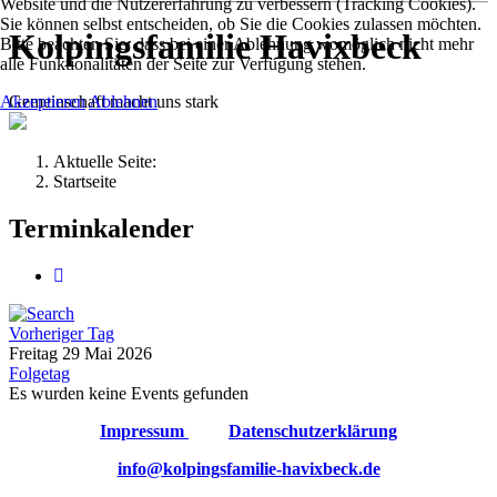
Website und die Nutzererfahrung zu verbessern (Tracking Cookies).
Sie können selbst entscheiden, ob Sie die Cookies zulassen möchten.
Kolpingsfamilie Havixbeck
Bitte beachten Sie, dass bei einer Ablehnung womöglich nicht mehr
alle Funktionalitäten der Seite zur Verfügung stehen.
Gemeinschaft macht uns stark
Akzeptieren
Ablehnen
Aktuelle Seite:
Startseite
Terminkalender
Vorheriger Tag
Freitag 29 Mai 2026
Folgetag
Es wurden keine Events gefunden
Impressum
Datenschutzerklärung
info@kolpingsfamilie-havixbeck.de