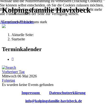
Website und die Nutzererfahrung zu verbessern (Tracking Cookies).
Sie können selbst entscheiden, ob Sie die Cookies zulassen möchten.
Kolpingsfamilie Havixbeck
Bitte beachten Sie, dass bei einer Ablehnung womöglich nicht mehr
alle Funktionalitäten der Seite zur Verfügung stehen.
Gemeinschaft macht uns stark
Akzeptieren
Ablehnen
Aktuelle Seite:
Startseite
Terminkalender
Vorheriger Tag
Mittwoch 06 Mai 2026
Folgetag
Es wurden keine Events gefunden
Impressum
Datenschutzerklärung
info@kolpingsfamilie-havixbeck.de