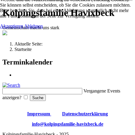
Sie können selbst entscheiden, ob Sie die Cookies zulassen möchten.
Kolpingsfamilie Havixbeck
Bitte beachten Sie, dass bei einer Ablehnung womöglich nicht mehr
alle Funktionalitäten der Seite zur Verfügung stehen.
Akzeptieren
Ablehnen
Gemeinschaft macht uns stark
Aktuelle Seite:
Startseite
Terminkalender
Vergangene Events
anzeigen?
Impressum
Datenschutzerklärung
info@kolpingsfamilie-havixbeck.de
Kolpingsfamilie-Havixbeck - 2025