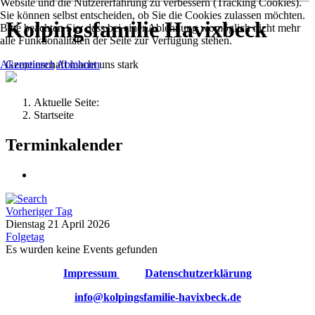
Website und die Nutzererfahrung zu verbessern (Tracking Cookies).
Sie können selbst entscheiden, ob Sie die Cookies zulassen möchten.
Kolpingsfamilie Havixbeck
Bitte beachten Sie, dass bei einer Ablehnung womöglich nicht mehr
alle Funktionalitäten der Seite zur Verfügung stehen.
Gemeinschaft macht uns stark
Akzeptieren
Ablehnen
Aktuelle Seite:
Startseite
Terminkalender
Vorheriger Tag
Dienstag 21 April 2026
Folgetag
Es wurden keine Events gefunden
Impressum
Datenschutzerklärung
info@kolpingsfamilie-havixbeck.de